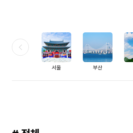
서울
부산