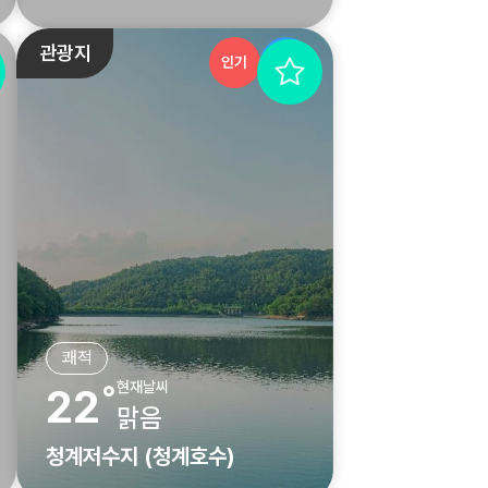
관광지
인기
추천
쾌적
현재날씨
22˚
맑음
청계저수지 (청계호수)