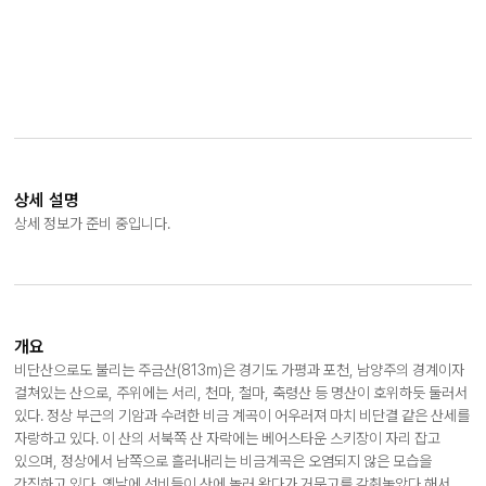
상세 설명
상세 정보가 준비 중입니다.
개요
비단산으로도 불리는 주금산(813m)은 경기도 가평과 포천, 남양주의 경계이자
걸쳐있는 산으로, 주위에는 서리, 천마, 철마, 축령산 등 명산이 호위하듯 둘러서
있다. 정상 부근의 기암과 수려한 비금 계곡이 어우러져 마치 비단결 같은 산세를
자랑하고 있다. 이 산의 서북쪽 산 자락에는 베어스타운 스키장이 자리 잡고
있으며, 정상에서 남쪽으로 흘러내리는 비금계곡은 오염되지 않은 모습을
간직하고 있다. 옛날에 선비들이 산에 놀러 왔다가 거문고를 감춰놓았다 해서