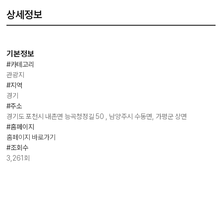
상세정보
기본정보
#카테고리
관광지
#지역
경기
#주소
경기도 포천시 내촌면 능곡청정길 50 , 남양주시 수동면, 가평군 상면
#홈페이지
홈페이지 바로가기
#조회수
3,261회