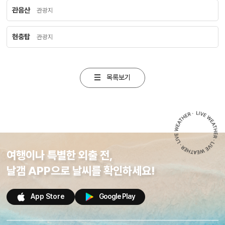
관음산
관광지
현충탑
관광지
목록보기
여행이나 특별한 외출 전,
날갬 APP으로 날씨를 확인하세요!
App Store
Google Play