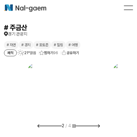
# 주금산
경기 관광지
# 자연
# 경치
# 포토존
# 힐링
# 여행
찜하기
96
쾌적
21°
맑음
공유하기
2
/
4