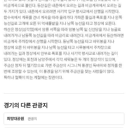
비금계곡으로 불린다. 등산길은 내촌에서 오르는 길과 비금계곡에서 오르는 길
두 가지가 있다. 내촌에서 오르려면 사기막 입구 평사교에서 산행을 시작한다.
합수곡에서 계류를 건너 계곡을 따라 올라가다 가파른 돌길과 폭포를 지나 왼쪽
능선길로 고개에 오른 뒤 억새풀밭을 지나 남쪽 능선을 타고 정상에 오른다.
하산은 정상(삼각점)에서 암릉 서쪽을 따라 암봉 남쪽 밑 신선당을 지나 능골로
내려가거나 남동쪽 능선길을 따라 비금리로 내려간다. 비금계곡에서 등산하려면
비금계곡 주차장에서 산행을 시작한다. 동남쪽 능선을 타고 바위봉을 지나
정상에 오른 뒤 바위봉을 지나 남쪽 능선을 타고 시루봉에서 주차장으로
내려가는 길과 정상에서 안부로 폭포를 지나 사기막 평사교로 내려가는 길이
있다. 정상에는 포천과 남양주에서 각각 세워놓은 두 개의 정상석이 있으며,
주금산 정자 뒤 헬기장으로 가면 주금산의 시그니쳐 풍경인 독바위와 정자를 한
번에 조망할 수 있는데, 이 풍경을 담기 위해 주금산을 찾는 사람들이 많다.
특히나 철쭉이 피는 계절에는 장관이다.
경기의 다른 관광지
희망대공원
관광지