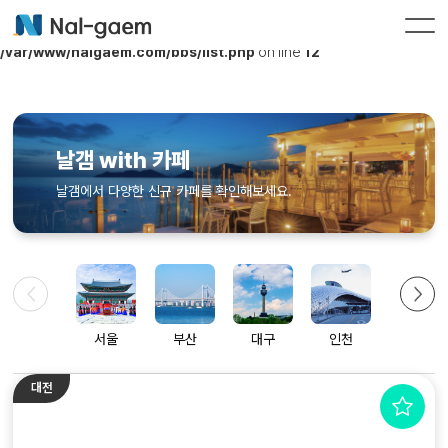
Warning
: Undefined variable $ca_name in
/var/www/nalgaem.com/bbs/list.php
on line
12
날갬 with 카페
날갬에서 다양한 신규 카페를 확인해보세요.
서울
부산
대구
인천
대전
대전