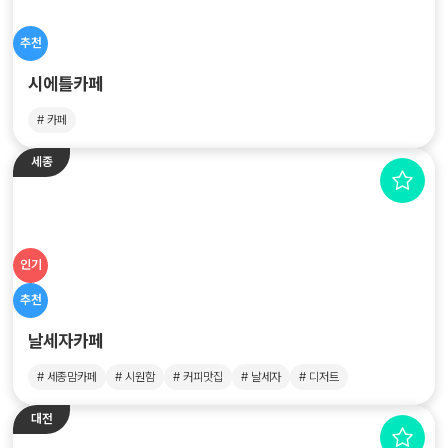
추천
시에틀카페
# 카페
세종
인기
추천
날세자카페
# 세종맘카페
# 시원함
# 커피맛집
# 날세자
# 디저트
대전