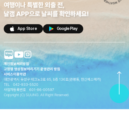
여행이나 특별한 외출 전,
날갬 APP으로 날씨를 확인하세요!
App Store
Google Play
개인정보처리방침
고정형 영상정보처리기기 운영관리 방침
서비스이용약관
대전광역시 유성구 테크노3로 65, b층 136호(관평동, 한신에스메카)
TEL
042-933-5520
사업자등록번호
601-86-00597
Copyright (C) SIJUNG. All Right Reserved.