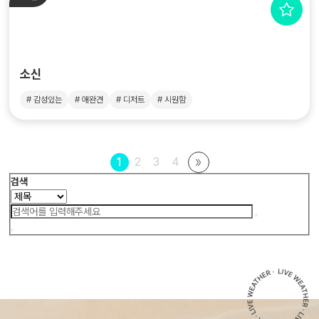
소신
# 감성있는
# 애완견
# 디저트
# 시원함
1
2
3
4
검색