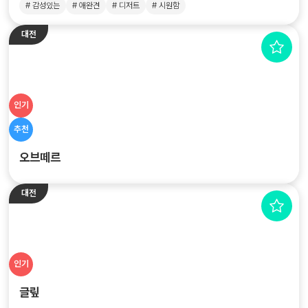
# 감성있는
# 애완견
# 디저트
# 시원함
대전
인기
추천
오브떼르
대전
인기
글맆