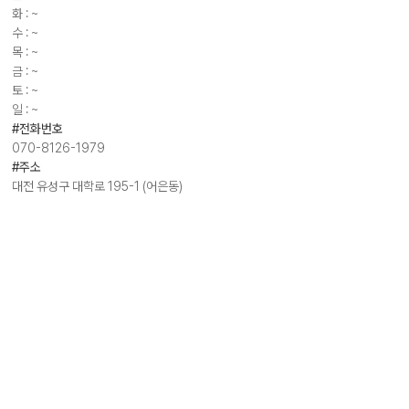
화 : ~
수 : ~
목 : ~
금 : ~
토 : ~
일 : ~
#전화번호
070-8126-1979
#주소
대전 유성구 대학로 195-1 (어은동)