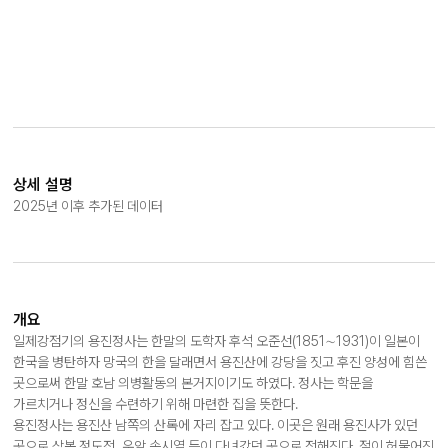
상세 설명
2025년 이후 추가된 데이터
개요
일제강점기의 용진정사는 한말의 도학자 후석 오준선(1851∼1931)이 일본이
한국을 병탄하자 망국의 한을 달래면서 용진산에 강당을 짓고 후진 양성에 힘쓴
곳으로써 한말 호남 의병활동의 본거지이기도 하였다. 정사는 학문을
가르치거나 정신을 수련하기 위해 마련한 집을 뜻한다.
용진정사는 용진산 남쪽의 산록에 자리 잡고 있다. 이곳은 원래 용진사가 있던
곳으로 삼봉 정도전, 우암 송시열 등이 다녀갔던 곳으로 전해진다. 절이 허물어진