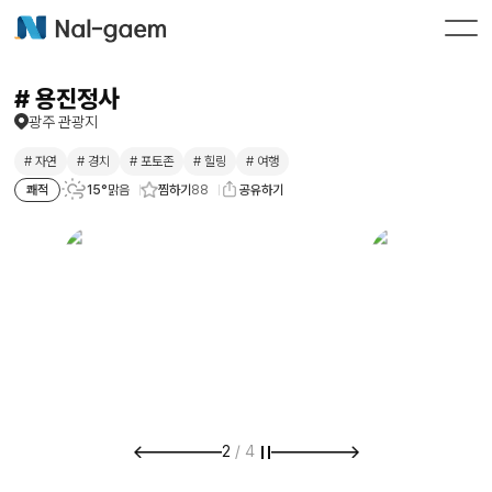
# 용진정사
광주 관광지
# 자연
# 경치
# 포토존
# 힐링
# 여행
찜하기
88
쾌적
15°
맑음
공유하기
2
/
4