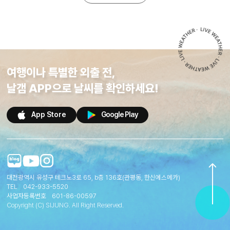
여행이나 특별한 외출 전,
날갬 APP으로 날씨를 확인하세요!
App Store
Google Play
대전광역시 유성구 테크노3로 65, b층 136호(관평동, 한신에스메카)
TEL
042-933-5520
사업자등록번호
601-86-00597
Copyright (C) SIJUNG. All Right Reserved.