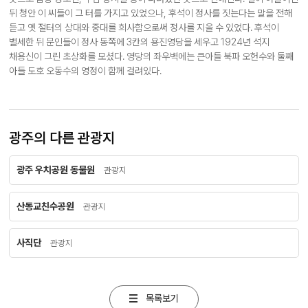
뒤 청안 이 씨들이 그 터를 가지고 있었으나, 후석이 정사를 짓는다는 말을 전해
듣고 옛 절터의 상대와 중대를 희사함으로써 정사를 지을 수 있었다. 후석이
별세한 뒤 문인들이 정사 동쪽에 3칸의 용진영당을 세우고 1924년 석지
채용신이 그린 초상화를 모셨다. 영당의 좌우벽에는 큰아들 북파 오헌수와 둘째
아들 도호 오동수의 영정이 함께 걸려있다.
광주의 다른 관광지
광주 우치공원 동물원
관광지
산동교친수공원
관광지
사직단
관광지
목록보기