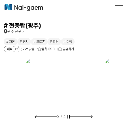
# 현충탑(광주)
광주 관광지
# 자연
# 경치
# 포토존
# 힐링
# 여행
찜하기
98
쾌적
22°
맑음
공유하기
2
/
4