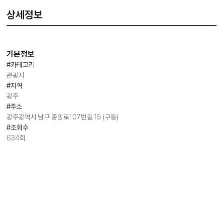
상세정보
기본정보
#카테고리
관광지
#지역
광주
#주소
광주광역시 남구 중앙로107번길 15 (구동)
#조회수
634회