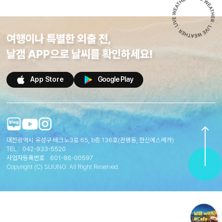
여행이나 특별한 외출 전,
날갬 APP으로 날씨를 확인하세요!
App Store
Google Play
대전광역시 유성구 테크노3로 65, b층 136호(관평동, 한신에스메카)
TEL
042-933-5520
사업자등록번호
601-86-00597
Copyright (C) SIJUNG. All Right Reserved.