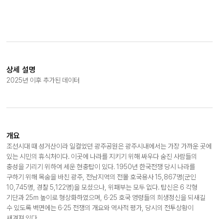
상세 설명
2025년 이후 추가된 데이터
개요
조선시대 때 성거산이라 일컬었던 광주공원은 광주시내에서는 가장 가까운 곳에
있는 시민의 휴식처이다. 이곳에 나라를 지키기 위해 싸우다 숨진 사람들의
충성을 기리기 위하여 세운 현충탑이 있다. 1950년 한국전쟁 당시 나라를
구하기 위해 목숨을 바친 광주, 전남지역의 전몰 호국용사 15,867명(군인
10,745명, 경찰 5,122명)을 모셨으나, 위패부는 모두 없다. 탑신은 6 각형
기단과 25m 높이로 형상화하였으며, 6·25 호국 영령들의 희생정신을 되새길
수 있도록 벽면에는 6·25 전쟁의 개요와 역사적 평가, 당시의 전투상황이
새겨져 있다.