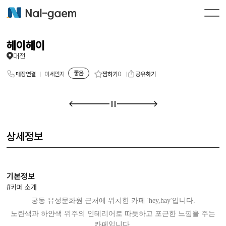
헤이헤이
대전
좋음
찜하기
0
매장연결
미세먼지
공유하기
상세정보
기본정보
#카페 소개
궁동 유성문화원 근처에 위치한 카페 'hey,hay'입니다.
노란색과 하얀색 위주의 인테리어로 따듯하고 포근한 느낌을 주는
카페입니다.