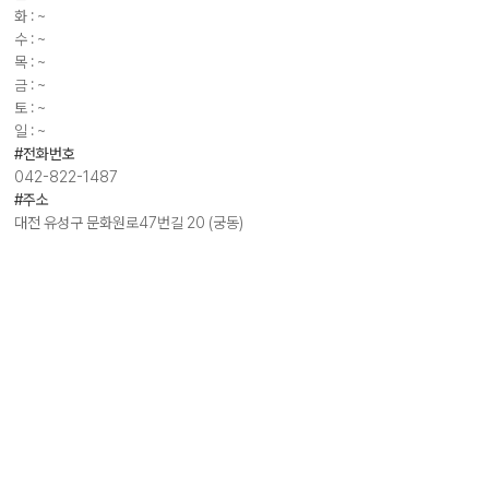
화 : ~
수 : ~
목 : ~
금 : ~
토 : ~
일 : ~
#전화번호
042-822-1487
#주소
대전 유성구 문화원로47번길 20 (궁동)