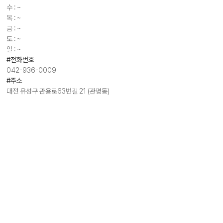
수 : ~
목 : ~
금 : ~
토 : ~
일 : ~
#전화번호
042-936-0009
#주소
대전 유성구 관용로63번길 21 (관평동)