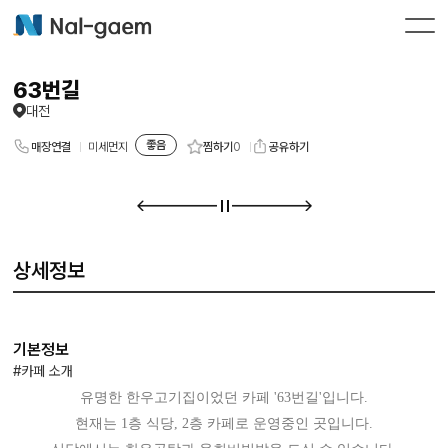
63번길
대전
좋음
찜하기
0
매장연결
미세먼지
공유하기
상세정보
기본정보
#카페 소개
유명한 한우고기집이었던 카페 '63번길'입니다.
현재는 1층 식당, 2층 카페로 운영중인 곳입니다.