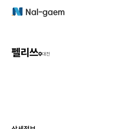
펠리쓰
대전
상세정보