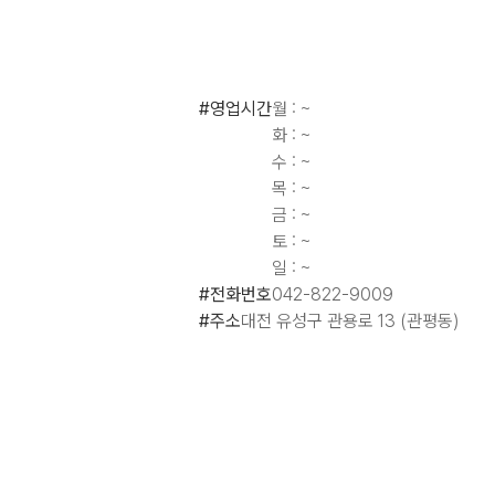
#영업시간
월 : ~
화 : ~
수 : ~
목 : ~
금 : ~
토 : ~
일 : ~
#전화번호
042-822-9009
#주소
대전 유성구 관용로 13 (관평동)