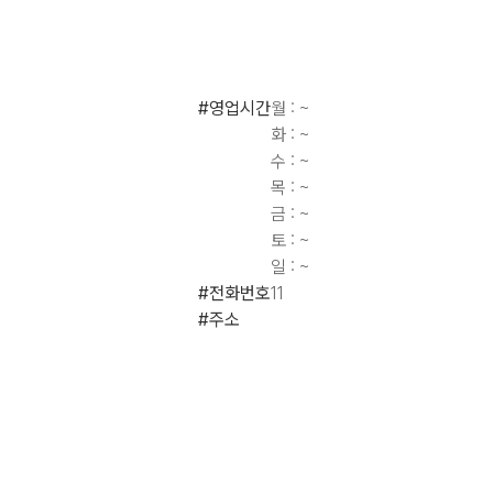
#영업시간
월 : ~
화 : ~
수 : ~
목 : ~
금 : ~
토 : ~
일 : ~
#전화번호
11
#주소