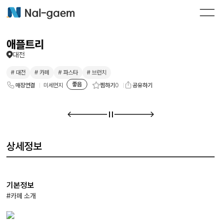
애플트리
대전
# 대전
# 카페
# 파스타
# 브런치
좋음
찜하기
0
매장연결
미세먼지
공유하기
상세정보
기본정보
#카페 소개