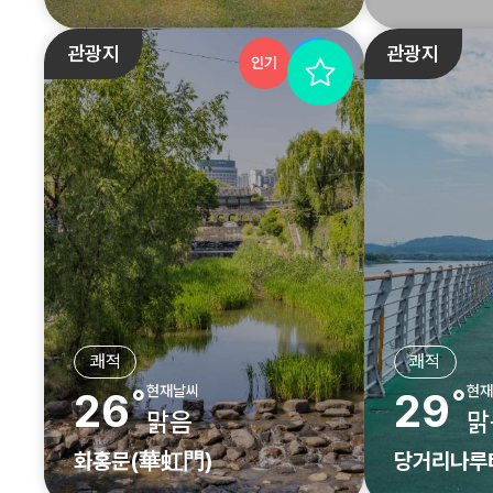
관광지
관광지
인기
추천
쾌적
쾌적
현재날씨
현재
26˚
29˚
맑음
맑
화홍문(華虹門)
당거리나루