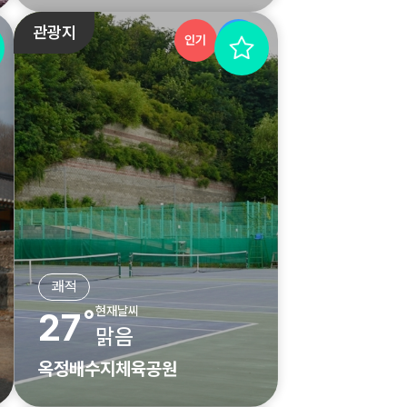
관광지
인기
추천
쾌적
현재날씨
27˚
맑음
옥정배수지체육공원