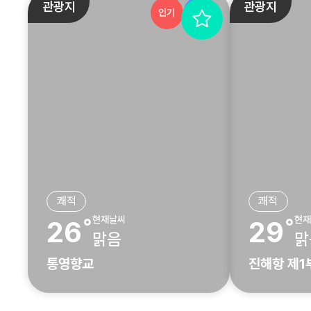
관광지
관광지
인기
추천
쾌적
쾌적
현재날씨
현재
26˚
29˚
맑음
맑
통영향교
진해항 제1