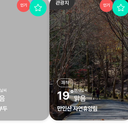
관광지
인기
추천
인기
추천
쾌적
날씨
현재날씨
19˚
음
맑음
부두
만인산 자연휴양림