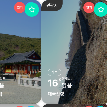
관광지
인기
추천
인기
추천
쾌적
날씨
현재날씨
16˚
음
맑음
)
대국산성