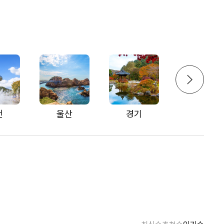
전
울산
경기
강원