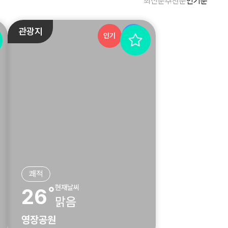
최신순
추천순
인기순
관광지
인기
추천
쾌적
현재날씨
26˚
맑음
영장공원