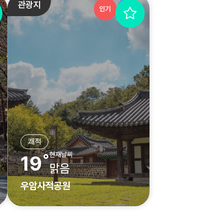
관광지
인기
추천
쾌적
현재날씨
19˚
맑음
우암사적공원