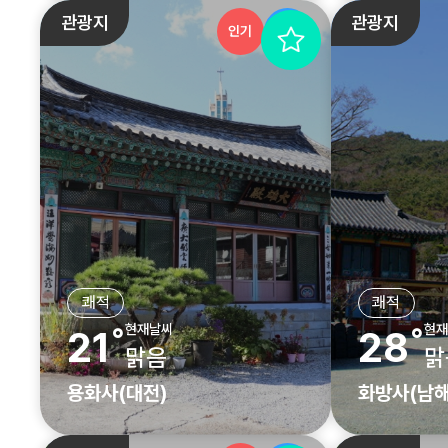
관광지
관광지
인기
추천
쾌적
쾌적
현재날씨
현재
21˚
28˚
맑음
맑
용화사(대전)
화방사(남해