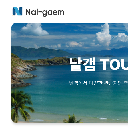
날갬 TO
날갬에서 다양한 관광지와 축