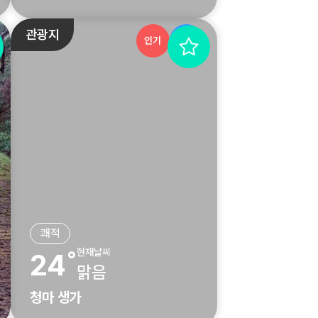
관광지
인기
추천
쾌적
현재날씨
24˚
맑음
청마 생가