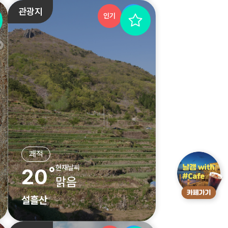
관광지
인기
추천
쾌적
현재날씨
20˚
맑음
설흘산