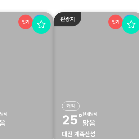
관광지
인기
추천
인기
추천
쾌적
날씨
현재날씨
25˚
음
맑음
대전 계족산성