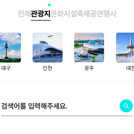
전체
관광지
문화시설
축제공연행사
대구
인천
광주
대