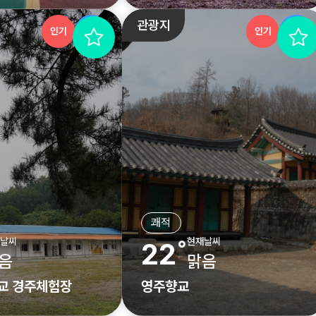
관광지
인기
추천
인기
추천
쾌적
날씨
현재날씨
22˚
음
맑음
교 경주체험장
영주향교