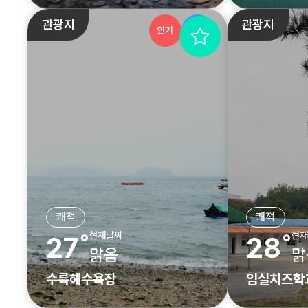
관광지
관광지
인기
추천
쾌적
쾌적
현재날씨
현재
27˚
28˚
맑음
맑
수륙해수욕장
임실치즈학