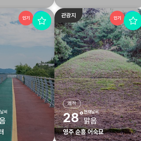
관광지
인기
추천
인기
추천
쾌적
날씨
현재날씨
28˚
음
맑음
터
영주 순흥 어숙묘