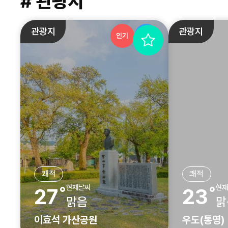
# 관광지
관광지
관광지
인기
추천
쾌적
쾌적
현재날씨
현재
27˚
23˚
맑음
맑
이효석 가산공원
우도(통영)