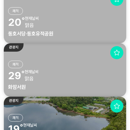
쾌적
현재날씨
20˚
맑음
동호서당·동호유적공원
관광지
쾌적
현재날씨
29˚
맑음
화암서원
관광지
쾌적
현재날씨
19˚