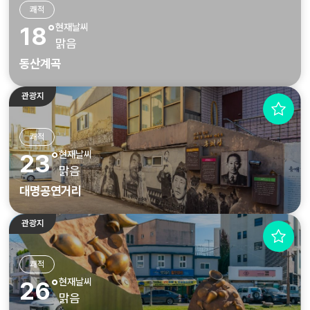
쾌적
현재날씨
18˚
맑음
동산계곡
관광지
쾌적
현재날씨
23˚
맑음
대명공연거리
관광지
쾌적
현재날씨
26˚
맑음