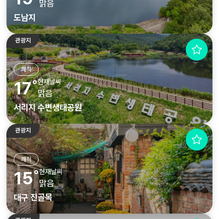
맑음
도남지
관광지
쾌적
현재날씨
17˚
맑음
서리지 수변생태공원
관광지
쾌적
현재날씨
15˚
맑음
대구 진골목