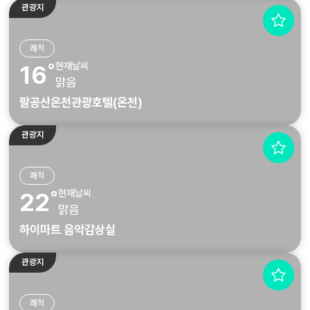
관광지
쾌적
현재날씨
16˚
맑음
팔공산온천관광호텔(온천)
관광지
쾌적
현재날씨
22˚
맑음
하이마트 음악감상실
관광지
쾌적