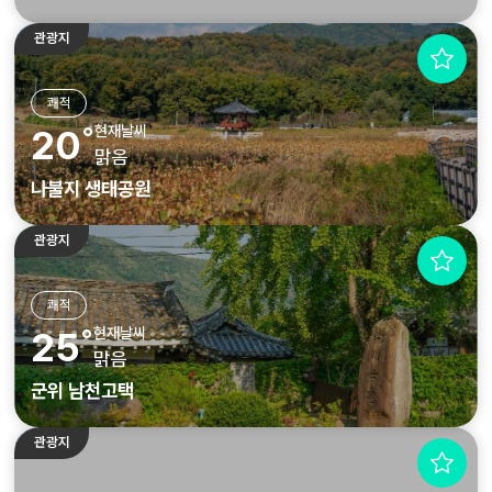
관광지
쾌적
현재날씨
20˚
맑음
나불지 생태공원
관광지
쾌적
현재날씨
25˚
맑음
군위 남천고택
관광지