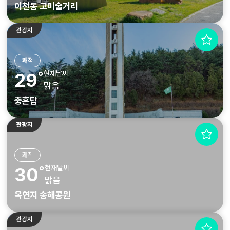
이천동 고미술거리
관광지
쾌적
현재날씨
29˚
맑음
충혼탑
관광지
쾌적
현재날씨
30˚
맑음
옥연지 송해공원
관광지