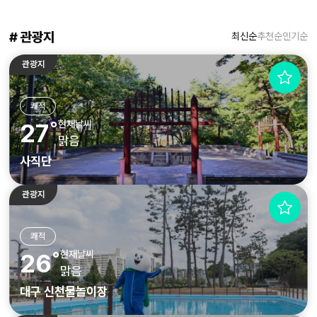
# 관광지
최신순
추천순
인기순
관광지
쾌적
현재날씨
27˚
맑음
사직단
관광지
쾌적
현재날씨
26˚
맑음
대구 신천물놀이장