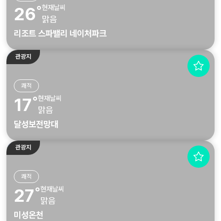
현재날씨
26˚
맑음
리조트 스파밸리 네이처파크
관광지
쾌적
현재날씨
17˚
맑음
달성보전망대
관광지
쾌적
현재날씨
27˚
맑음
미성온천